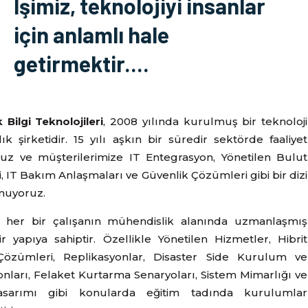
İşimiz, teknolojiyi insanlar
için anlamlı hale
getirmektir....
Bilgi Teknolojileri
, 2008 yılında kurulmuş bir teknoloji
k şirketidir. 15 yılı aşkın bir süredir sektörde faaliyet
ruz ve müşterilerimize IT Entegrasyon, Yönetilen Bulut
, IT Bakım Anlaşmaları ve Güvenlik Çözümleri gibi bir dizi
nuyoruz.
z, her bir çalışanın mühendislik alanında uzmanlaşmış
r yapıya sahiptir. Özellikle Yönetilen Hizmetler, Hibrit
Çözümleri, Replikasyonlar, Disaster Side Kurulum ve
nları, Felaket Kurtarma Senaryoları, Sistem Mimarlığı ve
tasarımı gibi konularda eğitim tadında kurulumlar