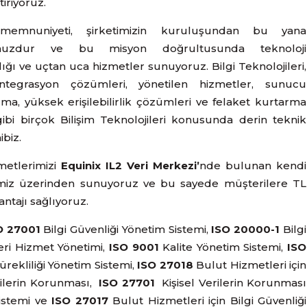
iriyoruz.
memnuniyeti, şirketimizin kuruluşundan bu yana
muzdur ve bu misyon doğrultusunda teknoloji
ğı ve uçtan uca hizmetler sunuyoruz. Bilgi Teknolojileri,
ntegrasyon çözümleri, yönetilen hizmetler, sunucu
rma, yüksek erişilebilirlik çözümleri ve felaket kurtarma
ibi birçok Bilişim Teknolojileri konusunda derin teknik
ibiz.
metlerimizi
Equinix IL2 Veri Merkezi’
nde bulunan kendi
miz üzerinden sunuyoruz ve bu sayede müşterilere TL
antajı sağlıyoruz.
O 27001
Bilgi Güvenliği Yönetim Sistemi,
ISO 20000-1
Bilgi
eri Hizmet Yönetimi,
ISO 9001
Kalite Yönetim Sistemi,
ISO
ürekliliği Yönetim Sistemi,
ISO 27018
Bulut Hizmetleri için
erilerin Korunması,
ISO 27701
Kişisel Verilerin Korunması
istemi ve
ISO 27017
Bulut Hizmetleri için Bilgi Güvenliği